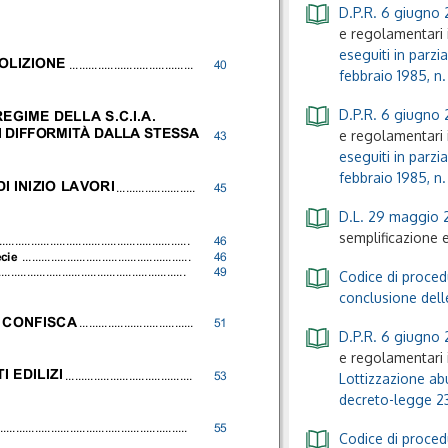
D.P.R. 6 giugno 
e regolamentari i
eseguiti in parzi
MOLIZIONE
.......................................
40
febbraio 1985, n.
D.P.R. 6 giugno 
EGIME DELLA S.C.I.A.
e regolamentari i
IN DIFFORMITÀ DALLA STESSA
43
eseguiti in parzi
febbraio 1985, n.
 INIZIO LAVORI
.........................
45
D.L. 29 maggio 
semplificazione e
............................................................
46
ecie
.....................................................
46
...........................................................
49
Codice di proced
conclusione delle
E CONFISCA
....................................
51
D.P.R. 6 giugno 
e regolamentari i
I EDILIZI
Lottizzazione abu
........................................
53
decreto-legge 23
...........................................................
55
Codice di proced