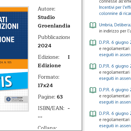
connesse all'em
Autore:
Incentivi per l'e
colonnine di rica
Studio
Groenlandia
Umbria, Delibera
in indirizzo per l
Pubblicazione:
D.P.R. 6 giugno 
2024
e regolamentari i
eseguiti in assen
Edizione:
I
Edizione
D.P.R. 6 giugno 
e regolamentari i
Formato:
eseguiti in assen
17x24
D.P.R. 6 giugno 
Pagine:
63
e regolamentari i
eseguiti in assen
ISBN/EAN:
-
D.P.R. 6 giugno 
--
e regolamentari i
eseguiti in assen
Collana: