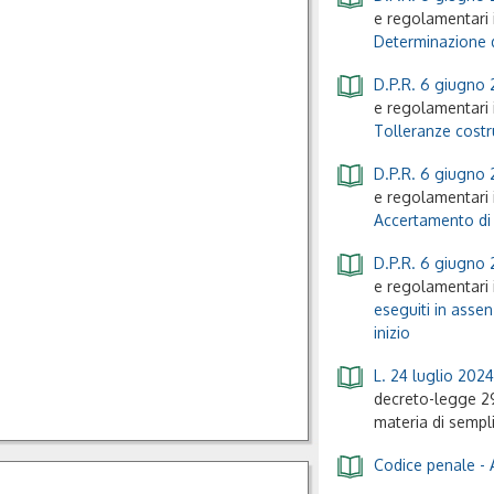
e regolamentari i
Determinazione de
D.P.R. 6 giugno 
e regolamentari i
Tolleranze costr
D.P.R. 6 giugno 
e regolamentari i
Accertamento di c
D.P.R. 6 giugno 
e regolamentari i
eseguiti in assen
inizio
L. 24 luglio 2024
decreto-legge 29
materia di sempli
Codice penale
- 