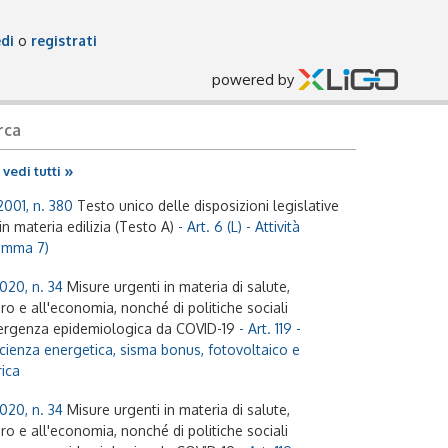
di
o
registrati
powered by
rca
»
vedi tutti
2001, n. 380
Testo unico delle disposizioni legislative
n materia edilizia (Testo A)
- Art. 6 (L) - Attività
Comma 7)
020, n. 34
Misure urgenti in materia di salute,
o e all'economia, nonché di politiche sociali
ergenza epidemiologica da COVID-19
- Art. 119 -
fficienza energetica, sisma bonus, fotovoltaico e
rica
020, n. 34
Misure urgenti in materia di salute,
o e all'economia, nonché di politiche sociali