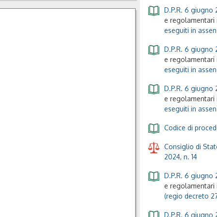
Legis
D.P.R. 6 giugno 
e regolamentari i
Giuridica
eseguiti in assen
Codice per
D.P.R. 6 giugno 
l'attivazione
e regolamentari i
gratuita:
eseguiti in assen
FREEBOOK1
D.P.R. 6 giugno 
e regolamentari i
eseguiti in assen
Codice di proced
Consiglio di Sta
2024, n. 14
D.P.R. 6 giugno 
e regolamentari i
(regio decreto 27
D.P.R. 6 giugno 