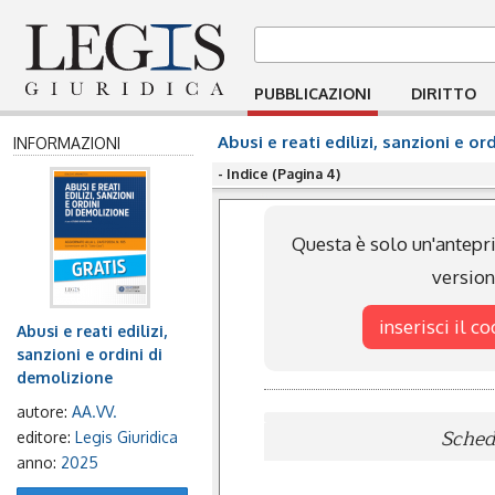
PUBBLICAZIONI
DIRITTO
Abusi e reati edilizi, sanzioni e o
INFORMAZIONI
- Indice (Pagina 4)
Questa è solo un'antepri
versio
inserisci il c
Abusi e reati edilizi,
sanzioni e ordini di
demolizione
autore:
AA.VV.
Scheda
editore:
Legis Giuridica
anno:
2025