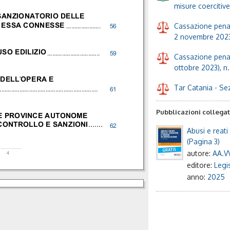
misure coercitive
SANZIONATORIO DELLE
Cassazione penal
D ESSA CONNESSE
.....................
56
2 novembre 2023
USO EDILIZIO
................................
59
Cassazione penal
ottobre 2023), n
DELL'OPERA E
Tar Catania - Sez
............................................................
61
Pubblicazioni collega
LE PROVINCE AUTONOME
 CONTROLLO E SANZIONI
.......
62
Abusi e reati
(Pagina 3)
_________
autore:
AA.V
4
editore:
Legis
anno:
2025