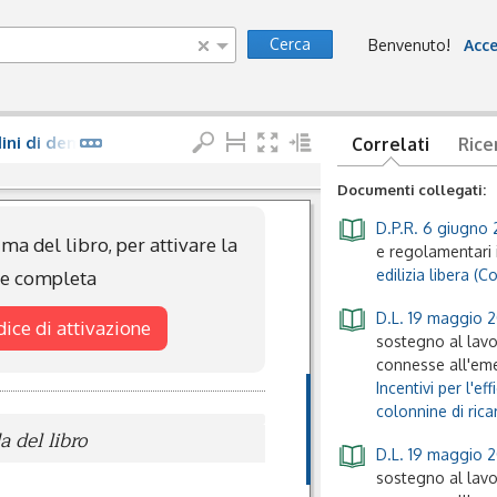
Cerca
Benvenuto!
Acce
rdini di demolizione
Correlati
Rice
Documenti collegati:
D.P.R. 6 giugno 
ma del libro, per attivare la
e regolamentari i
edilizia libera (
ne completa
D.L. 19 maggio 2
odice di attivazione
sostegno al lavor
connesse all'em
Incentivi per l'e
colonnine di rica
 del libro
D.L. 19 maggio 2
sostegno al lavor