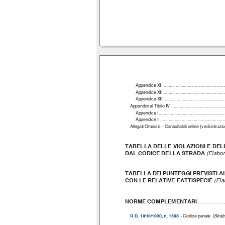
Appendice XI
...................................................
Appendice XII
...................................................
Appendice XIII
..................................................
Appendici al Titolo IV
.............................................
Appendice I
.......................................................
Appendice II
......................................................
Allegati Omissis - Consultabili online (vedi istruzi
TABELLA DELLE VIOLAZIONI E DEL
DAL CODICE DELLA STRADA
(Elabor
TABELLA DEI PUNTEGGI PREVISTI AL
CON LE RELATIVE FATTISPECIE
(Ela
NORME COMPLEMENTARI
.................
R.D. 19/10/1930, n. 1398
- Codice penale
(Stral