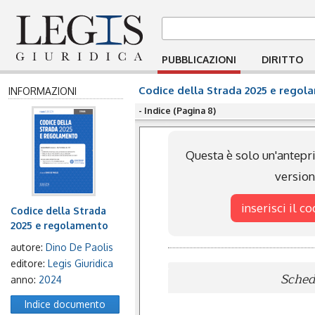
PUBBLICAZIONI
DIRITTO
Codice della Strada 2025 e regol
INFORMAZIONI
- Indice (Pagina 8)
Questa è solo un'antepri
versio
inserisci il c
Codice della Strada
2025 e regolamento
autore:
Dino De Paolis
editore:
Legis Giuridica
Scheda
anno:
2024
Indice documento