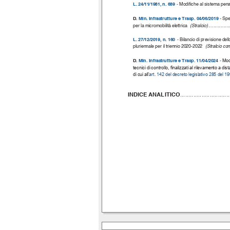
L. 24/11/1981, n. 689
- Modiﬁche al sistema pena
D.
Min. Infrastrutture e Trasp. 04/06/2019
- Spe
per la micromobilità elettrica
(Stralcio)
.................
L. 27/12/2019, n. 160
- Bilancio di previsione del
pluriennale per il triennio 2020-2022
(Stralcio co
D.
Min. Infrastrutture e Trasp. 11/04/2024
-
Mod
tecnici di controllo, ﬁnalizzati al rilevamento a d
di cui all'
art. 142 del decreto legislativo 285 del 1
INDICE ANALITICO
..............................