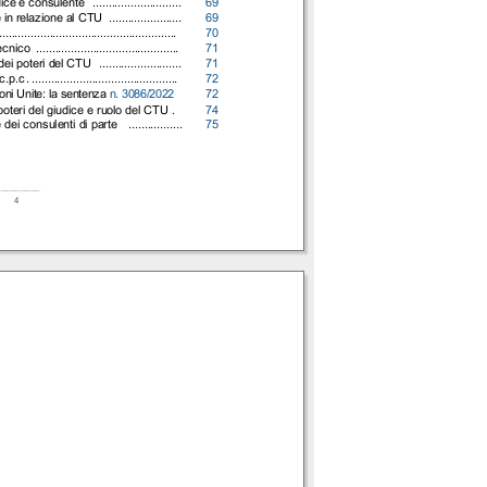
udice e consulente
............................
69
e in relazione al CTU
.......................
69
........................................................
70
tecnico
.............................................
71
i dei poteri del CTU
..........................
71
 c.p.c
. ..............................................
72
ioni Unite: la sentenza
n. 3086/2022
72
oteri del giudice e ruolo del CTU .
74
 e dei consulenti di parte
.................
75
_________
4