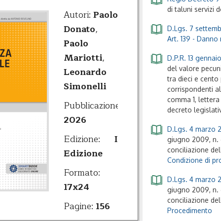
di taluni servizi 
Autori:
Paolo
Donato
,
D.Lgs. 7 settemb
Art. 139 - Danno 
Paolo
Mariotti
,
D.P.R. 13 gennaio
del valore pecuni
Leonardo
tra dieci e cento
Simonelli
corrispondenti al
comma 1, lettera 
Pubblicazione:
decreto legislat
2026
D.Lgs. 4 marzo 2
Edizione:
I
giugno 2009, n. 6
conciliazione del
Edizione
Condizione di pro
Formato:
D.Lgs. 4 marzo 2
17x24
giugno 2009, n. 6
conciliazione del
Pagine:
156
Procedimento