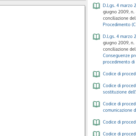
ISBN/EAN:
D.Lgs. 4 marzo 2
979-12-
giugno 2009, n. 6
conciliazione del
5586-039-6
Procedimento (
Collana:
D.Lgs. 4 marzo 2
Legis
giugno 2009, n. 6
Giuridica
conciliazione del
Conseguenze pro
Prezzo:
€
procedimento di
28,00
Codice di procedu
Codice di procedu
Acquista in
sostituzione dell
formato
Codice di procedu
cartaceo e
comunicazione d
XLigo
Codice di procedu
Codice di procedu