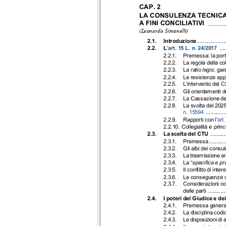
CAP. 2
LA CONSULENZA TECNIC
A FINI CONCILIATIVI
............
(Leonardo Simonelli)
2.1.
Introduzione
...................
2.2.
L'
art. 15 L. n. 24/2017
....
2.2.1.
Premessa: la port
2.2.2.
La regola della col
2.2.3.
La
ratio legis
: gar
2.2.4.
Le resistenze appli
2.2.5.
L'intervento del 
2.2.6.
Gli orientamenti d
2.2.7.
La Cassazione de
2.2.8.
La svolta del 2025
n. 15594
.............
2.2.9.
Rapporti con l'
art
2.2.10. Collegialità e princ
2.3.
La scelta del CTU
..........
2.3.1.
Premessa
...........
2.3.2.
Gli albi dei consule
2.3.3.
La trasmissione an
2.3.4.
La “
specifica e p
2.3.5.
Il conflitto di inter
2.3.6.
Le conseguenze de
2.3.7.
Considerazioni con
delle parti
............
2.4.
I poteri del Giudice e d
2.4.1.
Premessa genera
2.4.2.
La disciplina codic
2.4.3.
Le disposizioni di a