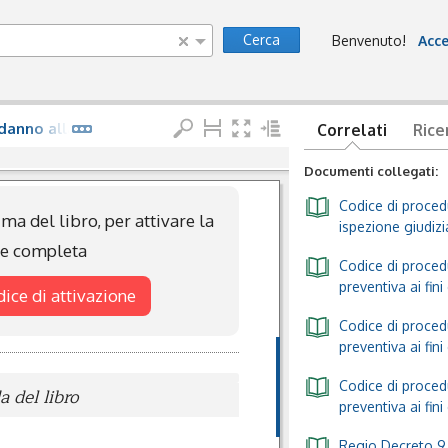
Cerca
Benvenuto!
Acce
danno alla salute
Correlati
Rice
Documenti collegati:
Codice di procedu
ma del libro, per attivare la
ispezione giudizi
ne completa
Codice di procedu
preventiva ai fin
odice di attivazione
Codice di procedu
preventiva ai fin
Codice di procedu
 del libro
preventiva ai fin
Regio Decreto 9 