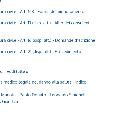
e
ra civile
- Art. 518 - Forma del pignoramento
ra civile
- Art. 13 (disp. att.) - Albo dei consulenti
ra civile
- Art. 16 (disp. att.) - Domande d'iscrizione
ra civile
- Art. 21 (disp. att.) - Procedimento
»
te:
vedi tutte
a medico-legale nel danno alla salute
- Indice
 Mariotti
-
Paolo Donato
-
Leonardo Simonelli
 Giuridica