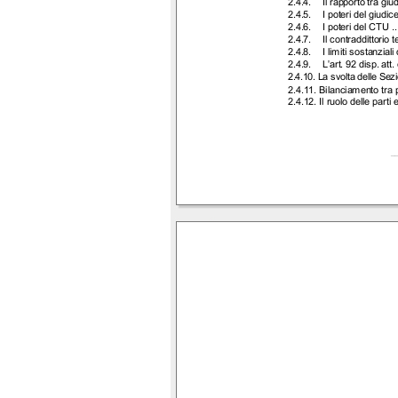
2.4.4.
Il rapporto tra gi
2.4.5.
I poteri del giudic
2.4.6.
I poteri del CTU
..
2.4.7.
Il contraddittorio 
2.4.8.
I limiti sostanzial
2.4.9.
L'art. 92 disp. att.
2.4.10. La svolta delle Sez
2.4.11. Bilanciamento tra p
2.4.12. Il ruolo delle parti
_