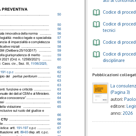
atti al contumac
A PREVENTIVA
Codice di procedu
........................................................
50
Codice di procedu
........................................................
50
........................................................
56
tecnici
ata innovativa della norma
.............
56
legialità: medico legale e specialista
57
Codice di procedu
anzia di imparzialità e completezza
58
cative iniziali
.................................
58
CSM (Delibera 25/10/2017)
..............
59
Codice di procedu
ella giurisprudenza di merito
..........
59
disciplinare
l 2021 (Ord. n. 12593/2021)
..........
60
: Cass. civ., Sez. III,
11/06/2025,
........................................................
60
. 191 c.p.c
........................................
62
Pubblicazioni collega
ipio del
peritus peritorum
...............
62
........................................................
63
La consulenz
........................................................
63
nti: funzione e criticità
...................
63
(Pagina 3)
nuale dei dati al CSM e al Ministero.
64
ratica conoscenza
”
...........................
64
autori:
Paolo
essi
..................................................
65
editore:
Legis
lla violazione
...............................
65
clusive sul ruolo del giudice e
anno:
2026
........................................................
66
ei CTU
..............................................
66
le
....................................................
66
istica: artt.
191
-
197
c.p.c
. ..............
67
ttuazione: artt.
89
-
93
disp. att. c.p.c.
67