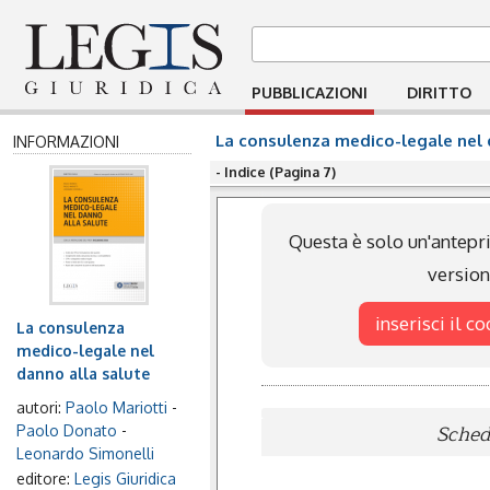
PUBBLICAZIONI
DIRITTO
La consulenza medico-legale nel 
INFORMAZIONI
- Indice (Pagina 7)
Questa è solo un'antepri
versio
inserisci il c
La consulenza
medico-legale nel
danno alla salute
autori:
Paolo Mariotti
-
Scheda
Paolo Donato
-
Leonardo Simonelli
editore:
Legis Giuridica